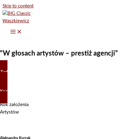
Skip to content
“W głosach artystów – prestiż agencji”
Zadzwoń
Kontakt
Rok założenia
Artystów
Aleksandra Kurzak